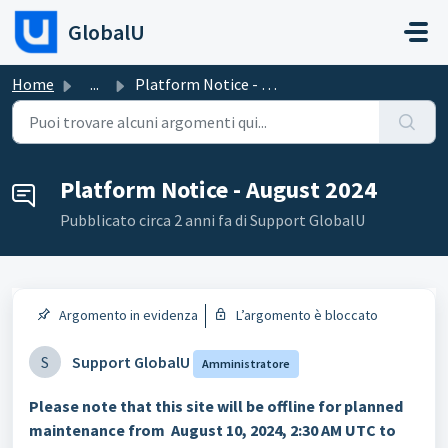
Salta al contenuto principale
GlobalU
Home
...
Platform Notice - August 2024
Platform Notice - August 2024
Pubblicato
circa 2 anni fa
di Support GlobalU
Argomento in evidenza
L’argomento è bloccato
S
Support GlobalU
Amministratore
Please note that this site will be offline for planned
maintenance from August 10, 2024, 2:30 AM UTC to